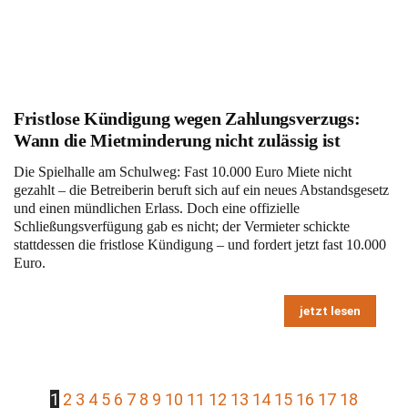
Fristlose Kündigung wegen Zahlungsverzugs:
Wann die Mietminderung nicht zulässig ist
Die Spielhalle am Schulweg: Fast 10.000 Euro Miete nicht
gezahlt – die Betreiberin beruft sich auf ein neues Abstandsgesetz
und einen mündlichen Erlass. Doch eine offizielle
Schließungsverfügung gab es nicht; der Vermieter schickte
stattdessen die fristlose Kündigung – und fordert jetzt fast 10.000
Euro.
jetzt lesen
1
2
3
4
5
6
7
8
9
10
11
12
13
14
15
16
17
18