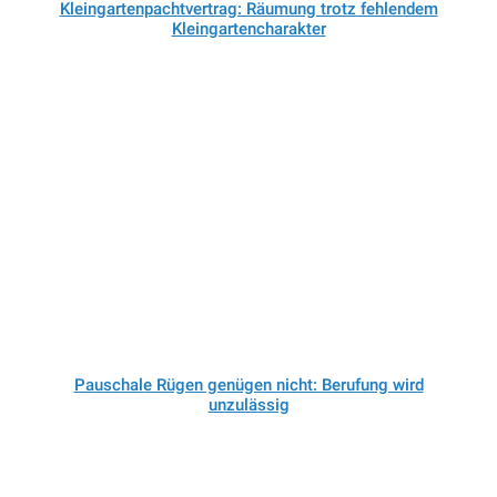
Kleingartenpachtvertrag: Räumung trotz fehlendem
Kleingartencharakter
Pauschale Rügen genügen nicht: Berufung wird
unzulässig