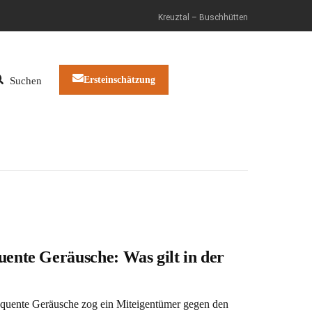
Kreuztal – Buschhütten
Ersteinschätzung
Suchen
uente Geräusche: Was gilt in der
requente Geräusche zog ein Miteigentümer gegen den