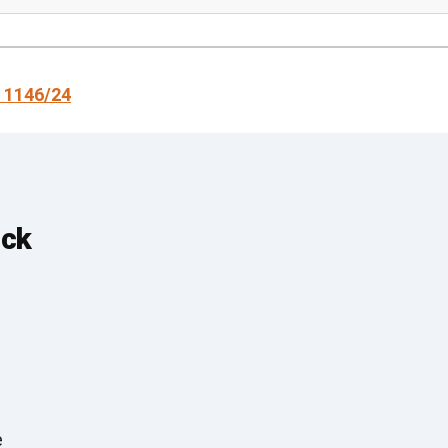
 1146/24
ick
e