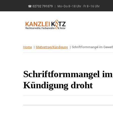
Skip
☎ 02732 791079
|
Mo–Do 8–18 Uhr · Fr 8–16 Uhr
to
content
Home
Mietvertrag/Kündigung
Schriftformmangel im Gewerb
Schriftformmangel im
Kündigung droht