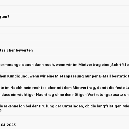
gten?
tssicher bewerten
ormmangels auch dann noch, wenn wir im Mietvertrag eine ‚Schriftfor
ichen Kündigung, wenn wir eine Mietanpassung nur per E-Mail bestätig
te im Nachhinein rechtssicher mit dem Mietvertrag, damit die feste La
e, dass ein wichtiger Nachtrag ohne den nötigen Vertretungszusatz u
e erkenne ich bei der Prüfung der Unterlagen, ob die langfristigen Mi
?
2.04.2025