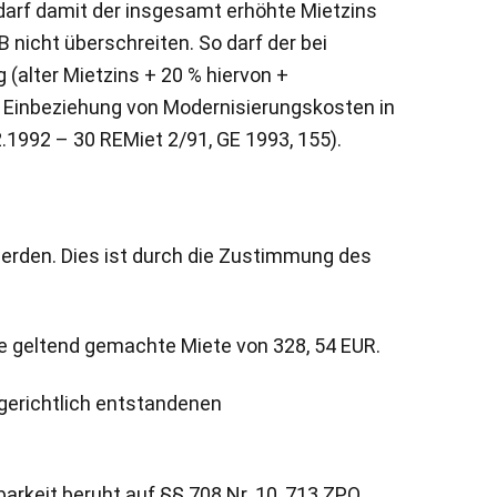
arf damit der insgesamt erhöhte Mietzins
icht überschreiten. So darf der bei
(alter Mietzins + 20 % hiervon +
r Einbeziehung von Modernisierungskosten in
1992 – 30 REMiet 2/91, GE 1993, 155).
erden. Dies ist durch die Zustimmung des
ie geltend gemachte Miete von 328, 54 EUR.
rgerichtlich entstandenen
arkeit beruht auf §§ 708 Nr. 10, 713 ZPO.