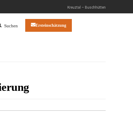
Kreuztal – Buschhütten
Ersteinschätzung
Suchen
ierung