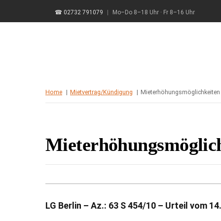
Skip
☎ 02732 791079
|
Mo–Do 8–18 Uhr · Fr 8–16 Uhr
to
content
Home
Mietvertrag/Kündigung
Mieterhöhungsmöglichkeiten 
Mieterhöhungsmöglich
LG Berlin – Az.: 63 S 454/10 – Urteil vom 1