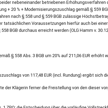
beider nebeneinander betriebenen Erhöhungsverfahren d
ng + 20 % + Modernisierungszuschlag gemäß § 559 BGB n
ahren nach § 558 und § 559 BGB zulässige Höchstbetrag 
r tatsächlichen Voraussetzungen hierfür auch bei eine
§ 558 BGB durchaus erreicht werden (OLG Hamm v. 30.12.
emäß § 558 Abs. 3 BGB um 20% auf 211,06 EUR erhöht w
zuschlags von 117,48 EUR (incl. Rundung) ergibt sich d
 der Klägerin ferner die Freistellung von den dieser vo
1 ZPO; die Entscheidung über die vorläufige Vollstreckb