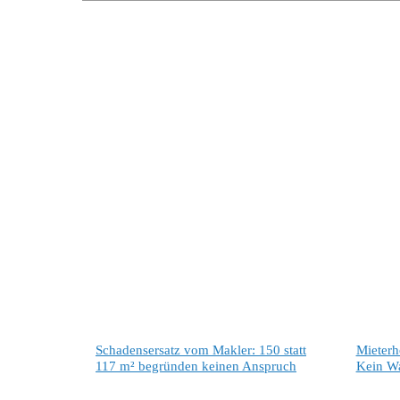
Schadensersatz vom Makler: 150 statt
Mieterh
117 m² begründen keinen Anspruch
Kein W