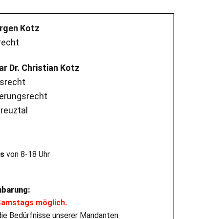
rgen Kotz
recht
 Dr. Christian Kotz
rsrecht
herungsrecht
reuztal
s
von 8-18 Uhr
nbarung:
Samstags möglich.
n die Bedürfnisse unserer Mandanten.