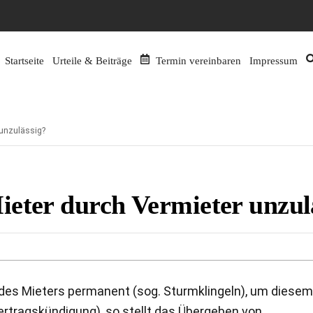
Startseite
Urteile & Beiträge
Termin vereinbaren
Impressum
 unzulässig?
eter durch Vermieter unzul
 des Mieters permanent (sog. Sturmklingeln), um diesem
vertragskündigung), so stellt das Übergeben von