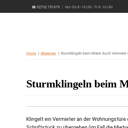
Skip
☎ 02732 791079
|
Mo–Do 8–18 Uhr · Fr 8–16 Uhr
to
content
Home
Allgemein
Sturmklingeln beim Mieter durch Vermieter
Sturmklingeln beim Mi
Klingelt ein Vermieter an der Wohnungstüre
Schriftstück zu übergeben (im Fall die Miet