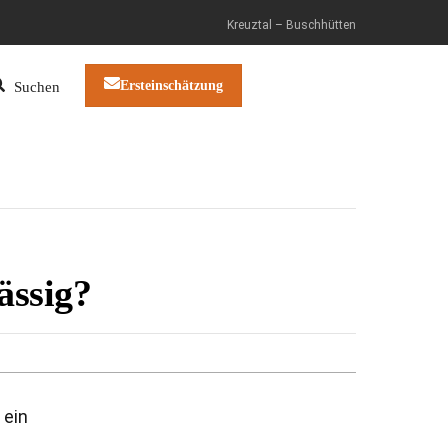
Kreuztal – Buschhütten
Ersteinschätzung
Suchen
ässig?
 ein