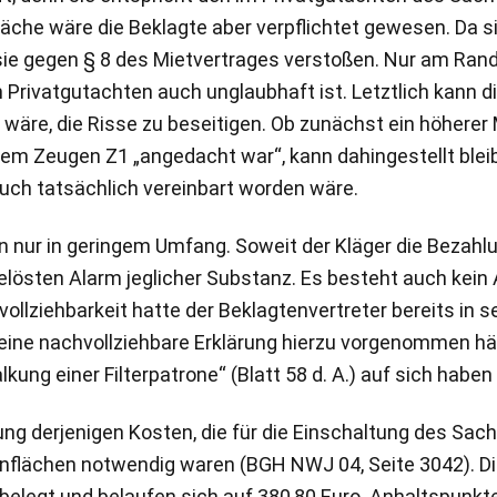
läche wäre die Beklagte aber verpflichtet gewesen. Da s
at sie gegen § 8 des Mietvertrages verstoßen. Nur am Ra
m Privatgutachten auch unglaubhaft ist. Letztlich kann di
 wäre, die Risse zu beseitigen. Ob zunächst ein höherer
m Zeugen Z1 „angedacht war“, kann dahingestellt bleibe
auch tatsächlich vereinbart worden wäre.
ur in geringem Umfang. Soweit der Kläger die Bezahlu
gelösten Alarm jeglicher Substanz. Es besteht auch ke
llziehbarkeit hatte der Beklagtenvertreter bereits in 
 eine nachvollziehbare Erklärung hierzu vorgenommen hä
g einer Filterpatrone“ (Blatt 58 d. A.) auf sich haben s
ung derjenigen Kosten, die für die Einschaltung des Sac
enflächen notwendig waren (BGH NWJ 04, Seite 3042). D
belegt und belaufen sich auf 380,80 Euro. Anhaltspunkt