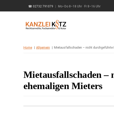
Skip
☎ 02732 791079
|
Mo–Do 8–18 Uhr · Fr 8–16 Uhr
to
content
Home
Allgemein
Mietausfallschaden – nicht durchgeführte
Mietausfallschaden – 
ehemaligen Mieters