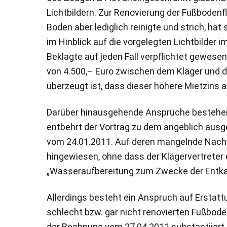
Lichtbildern. Zur Renovierung der Fußbodenf
Boden aber lediglich reinigte und strich, h
im Hinblick auf die vorgelegten Lichtbilder i
Beklagte auf jeden Fall verpflichtet gewesen
von 4.500,– Euro zwischen dem Kläger und de
überzeugt ist, dass dieser höhere Mietzins 
Darüber hinausgehende Ansprüche bestehen n
entbehrt der Vortrag zu dem angeblich aus
vom 24.01.2011. Auf deren mangelnde Nachvo
hingewiesen, ohne dass der Klägervertreter
„Wasseraufbereitung zum Zwecke der Entkalkun
Allerdings besteht ein Anspruch auf Erstatt
schlecht bzw. gar nicht renovierten Fußbod
der Rechnung vom 27.04.2011 substantiiert 