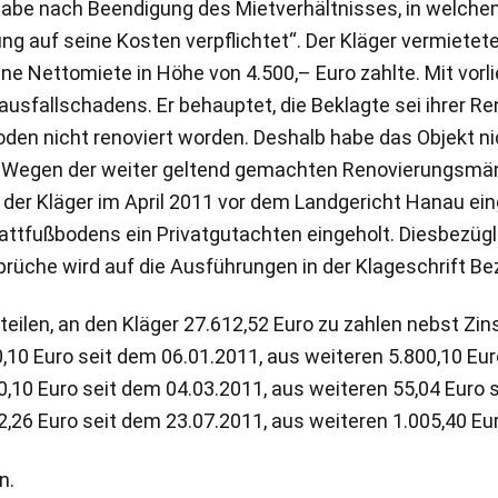
gabe nach Beendigung des Mietverhältnisses, in welchem
g auf seine Kosten verpflichtet“. Der Kläger vermietet
ne Nettomiete in Höhe von 4.500,– Euro zahlte. Mit vorl
fallschadens. Er behauptet, die Beklagte sei ihrer Ren
en nicht renoviert worden. Deshalb habe das Objekt ni
 Wegen der weiter geltend gemachten Renovierungsmän
er Kläger im April 2011 vor dem Landgericht Hanau eing
ttfußbodens ein Privatgutachten eingeholt. Diesbezügl
rüche wird auf die Ausführungen in der Klageschrift 
rteilen, an den Kläger 27.612,52 Euro zu zahlen nebst Z
,10 Euro seit dem 06.01.2011, aus weiteren 5.800,10 Eur
0,10 Euro seit dem 04.03.2011, aus weiteren 55,04 Euro 
2,26 Euro seit dem 23.07.2011, aus weiteren 1.005,40 Eu
n.