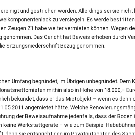
ereinigt und gestrichen worden. Allerdings sei sie nich
ikomponentenlack zu versiegeln. Es werde bestritten, 
den Zeugen Z1 habe weiter vermieten können. Wegen des
ug genommen. Das Gericht hat Beweis erhoben durch V
die Sitzungsniederschrift Bezug genommen.
lichen Umfang begründet, im Übrigen unbegründet. Dem K
natsnettomieten mithin also in Höhe von 18.000,– Euro 
ämlich bekundet, dass er das Mietobjekt – wenn es den
01.05.2011 angemietet hätte. Welche Renovierungsmänge
ührung der Beweisaufnahme jedenfalls, dass der Boden 
 ihn keine Werkstattgeräte – wie zum Beispiel Hebebüh
ft, denn sie entspricht den im Privatgutachten des Sa